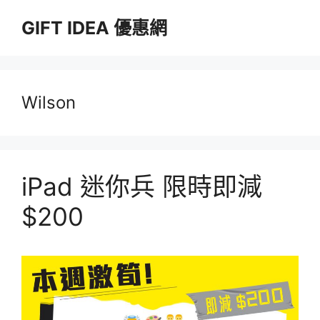
跳
GIFT IDEA 優惠網
至
主
要
內
容
Wilson
iPad 迷你兵 限時即減
$200