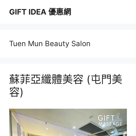
跳
GIFT IDEA 優惠網
至
主
要
內
容
Tuen Mun Beauty Salon
蘇菲亞纖體美容 (屯門美
容)