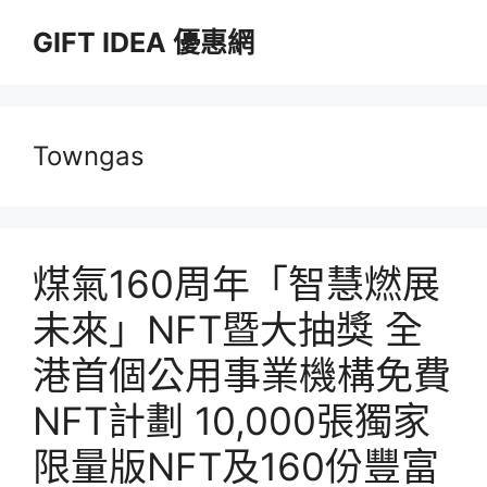
跳
GIFT IDEA 優惠網
至
主
要
內
容
Towngas
煤氣160周年「智慧燃展
未來」NFT暨大抽獎 全
港首個公用事業機構免費
NFT計劃 10,000張獨家
限量版NFT及160份豐富