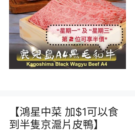
【鴻星中菜 加$1可以食
到半隻京滬片皮鴨】