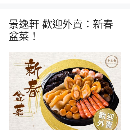
景逸軒 歡迎外賣：新春
盆菜！