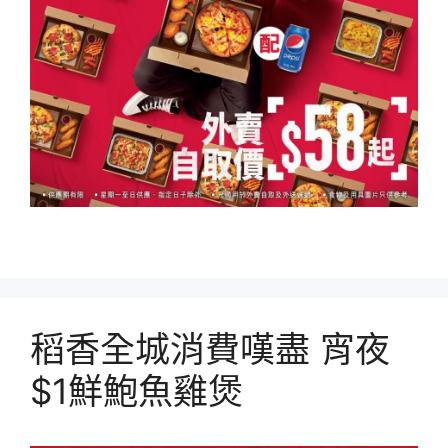
稻香全城消費嘆盡 宵夜
$1鮮鮑魚雞煲