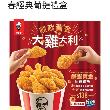
春經典葡撻禮盒