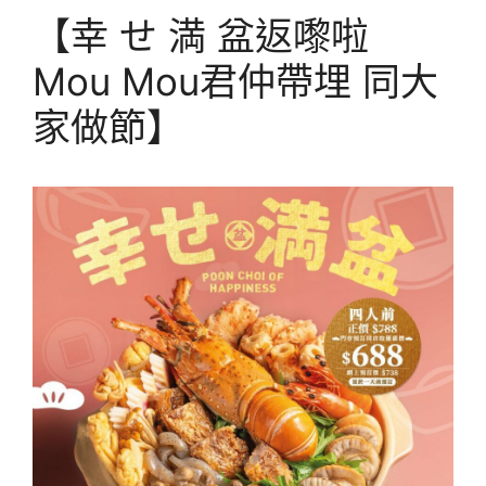
【幸 せ 満 盆返嚟啦
Mou Mou君仲帶埋 同大
家做節】