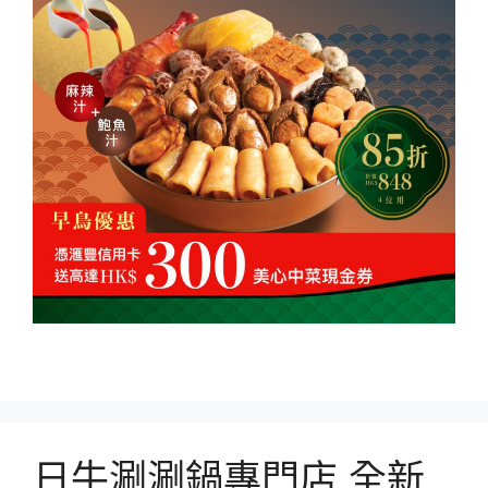
日牛涮涮鍋專門店 全新