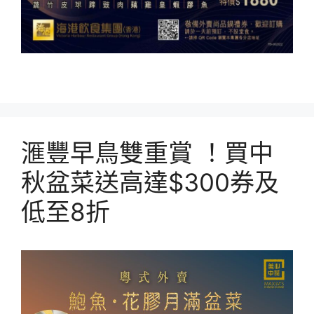
滙豐早鳥雙重賞 ！買中
秋盆菜送高達$300券及
低至8折