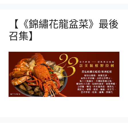
【《錦繡花龍盆菜》最後
召集】