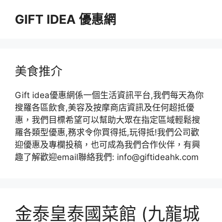
跳
GIFT IDEA 優惠網
至
主
要
內
容
美食推介
Gift idea優惠網係一個生活資訊平台,我們每天為你
搜羅各區飲食,美容及按摩商店資訊及任何超抵優
惠，我們目標希望可以幫助大眾在指定區域輕鬆搜
羅各類型優惠,務求令你買得抵,玩得抵!我們公司歡
迎優惠及專欄投稿，也可成為我們合作伙伴，有興
趣了解歡迎email聯絡我們: info@giftideahk.com
金泰皇泰國菜館 (九龍城