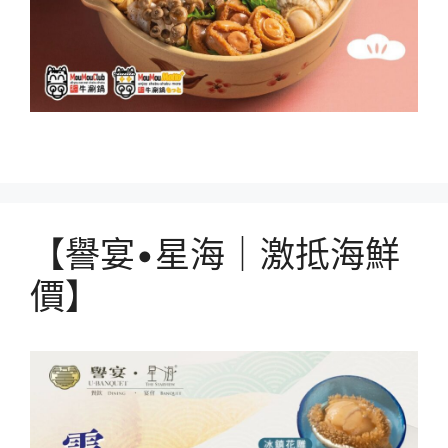
【譽宴•星海｜激抵海鮮
價】