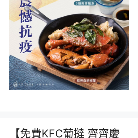
【免費KFC葡撻 齊齊慶