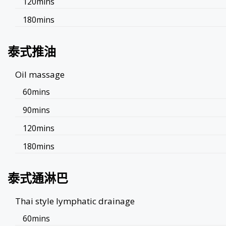
120mins
180mins
泰式推油
Oil massage
60mins
90mins
120mins
180mins
泰式通淋巴
Thai style lymphatic drainage
60mins