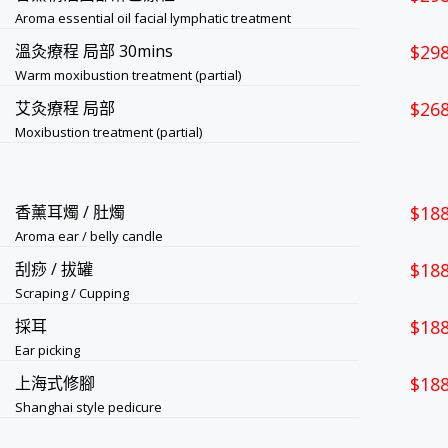
Aroma essential oil facial lymphatic treatment
溫灸療程 局部 30mins
$29
Warm moxibustion treatment (partial)
艾灸療程 局部
$26
Moxibustion treatment (partial)
香薰耳燭 / 肚燭
$18
Aroma ear / belly candle
刮痧 / 拔罐
$18
Scraping / Cupping
採耳
$18
Ear picking
上海式修腳
$18
Shanghai style pedicure