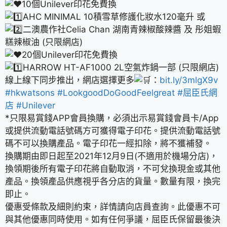
10個Unilever印花免費換
AHC MINIMAL 10積雪草修護化妝水120毫升 或
二澳農作社Celia Chan 湖南青辣椒酸辣醬 及 彤姐蝦
糕辣椒油 (只限網店)
20個Unilever印花免費換
HARROW HT-AF1000 2L空氣炸鍋一部 (只限網店)
線上線下同步推出，網店選擇更多
：
bit.ly/3mlgX9v
#hkwatsons
#LookgoodDoGoodFeelgreat
#屈臣氏網
店
#Unilever
*只限易賞錢APP會員換購，必須出示易賞錢會員卡/App
或提供流動電話號碼方可獲得電子印花。提供流動電話號
碼不可以換購產品。電子印花一經扣除，將不獲補發。
換購期由即日起至2021年12月9日(不適用於機場分店)，
換領期後所有電子印花將自動取消，不可兌換現金或其他
產品。換領產品供應視乎各分店的貨量。數量有限，換完
即止。
優惠受條款及細則約束，詳情請向店員查詢。此優惠不可
與其他優惠同時使用。如有任何爭議，屈臣氏保留最後決