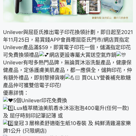
Unilever與屈臣氏推出電子印花換領計劃，即日起至2021
年11月25日，易賞錢APP會員嚟屈臣氏門市/網店買指定
Unilever產品滿$59，即賞電子印花一個，儲滿指定印花
可免費換領禮品
網店更設專屬大賞送空氣炸鍋
Unilever有咁多熱門品牌，無論買沐浴洗髮產品，健康保
健產品，定係護膚美肌產品，都一應俱全，儲夠印花，仲
有額外禮品，即刻黎掃貨喇
買OLLY營養補充軟糖
產品仲可獲雙倍電子印花!
優惠詳情：
5個Unilever印花免費換
Lux植萃精油美肌香水沐浴泡泡400毫升(任何一款)
及 屈仔時刻印記筆記簿 或
皇冠３層棉柔舒適衛生紙10卷裝 及 純鮮清雞湯家樂
牌1公升 (只限網店)