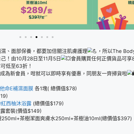
補濕、面部保養，都要加倍關注肌膚護理
，所以The Body 
己！由10月28日至11月5日
會員購買任何正價貨品可享85
可低至63折！
成為新會員，咁就可以即時享有優惠，同朋友一齊掃貨啦
維他命E補濕面膜
各1塊( 總價值$78)
9)
粉紅西柚沐浴露
(總價值$179)
套裝(價值$149)
0ml+茶樹潔面爽膚水250ml+茶樹油10ml(總價值$397)