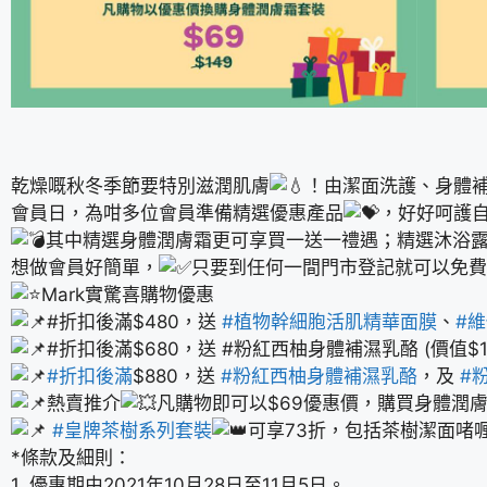
乾燥嘅秋冬季節要特別滋潤肌膚
！由潔面洗護、身體
會員日，為咁多位會員準備精選優惠產品
，好好呵護自
其中精選身體潤膚霜更可享買一送一禮遇；精選沐浴露
想做會員好簡單，
只要到任何一間門市登記就可以免費
Mark實驚喜購物優惠
#折扣後滿$480，送
#植物幹細胞活肌精華面膜
、
#
#折扣後滿$680，送 #粉紅西柚身體補濕乳酪 (價值$11
#折扣後滿
$880，送
#粉紅西柚身體補濕乳酪
，及
#
熱賣推介
凡購物即可以$69優惠價，購買身體潤膚露
#皇牌茶樹系列套裝
可享73折，包括茶樹潔面啫喱25
*條款及細則：
1. 優惠期由2021年10月28日至11月5日。