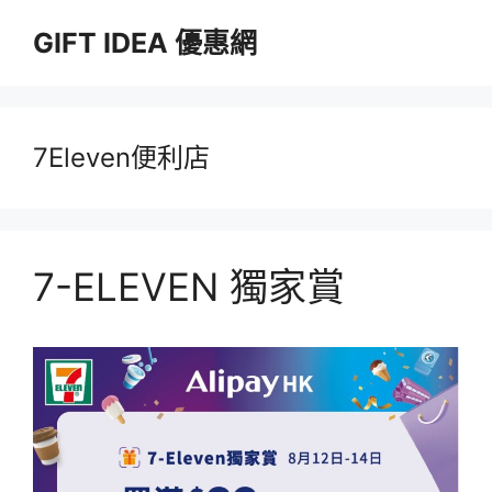
跳
GIFT IDEA 優惠網
至
主
要
內
容
7Eleven便利店
7-ELEVEN 獨家賞