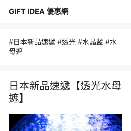
跳
GIFT IDEA 優惠網
至
主
要
內
容
#日本新品速遞 #透光 #水晶藍 #水
母遮
日本新品速遞【透光水母
遮】