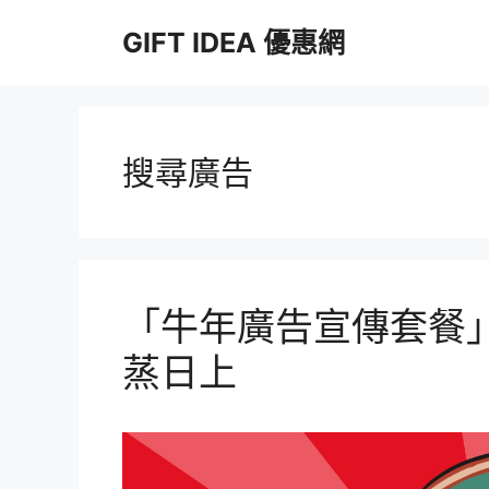
跳
GIFT IDEA 優惠網
至
主
要
內
容
搜尋廣告
「牛年廣告宣傳套餐」
蒸日上