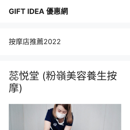
跳
GIFT IDEA 優惠網
至
主
要
內
容
按摩店推薦2022
蕊悦堂 (粉嶺美容養生按
摩)