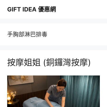
跳
GIFT IDEA 優惠網
至
主
要
內
容
手胸部淋巴排毒
按摩姐姐 (銅鑼灣按摩)