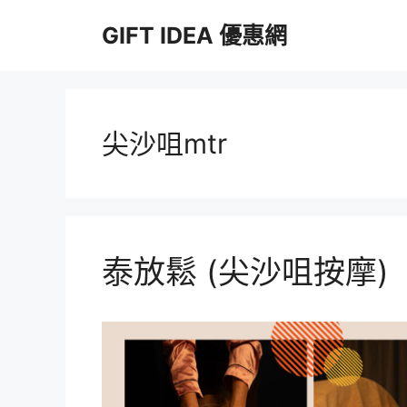
跳
GIFT IDEA 優惠網
至
主
要
內
容
尖沙咀mtr
泰放鬆 (尖沙咀按摩)