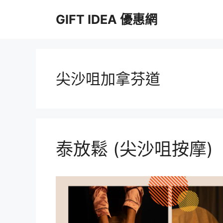
跳
GIFT IDEA 優惠網
至
主
要
內
容
尖沙咀加拿芬道
泰放鬆 (尖沙咀按摩)