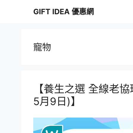
跳
GIFT IDEA 優惠網
至
主
要
內
容
寵物
【養生之選 全線老協
5月9日)】