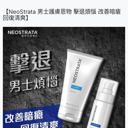
【NeoStrata 男士護膚恩物 擊退煩惱 改善暗瘡
回復清爽】