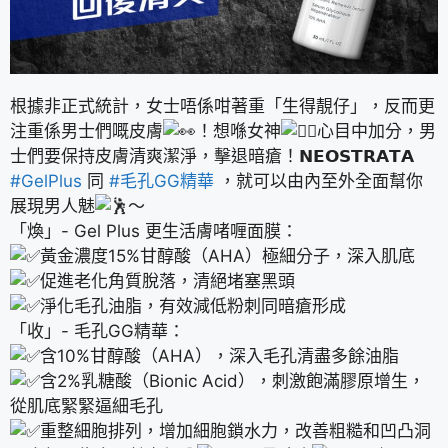
根據非正式統計，女士唔係咁著重「生得靚仔」，反而更
注重係男士們嘅皮膚
！想喺女神
心目中加分，男
士們要保持皮膚清爽潔淨，擊退暗瘡！𝗡𝗘𝗢𝗦𝗧𝗥𝗔𝗧𝗔
#GelPlus
同
#毛孔GG精華
，就可以由內至外全面幫你
展現男人魅
～
「煥」- Gel Plus 更生活膚啫喱面膜：
黃金濃度15%甘醇酸（AHA）極細分子，深入肌底
促進老化角質脫落，清絕堵塞黑頭
淨化毛孔油脂，有效減低粉刺同暗瘡形成
「收」- 毛孔GG精華：
含10%甘醇酸（AHA），深入毛孔清盡多餘油脂
含2%乳糖酸（Bionic Acid），刺激飽滿膠原增生，
從肌底緊緊逼細毛孔
重整細胞排列，增加細胞鎖水力，改善粗糙和凹凸洞