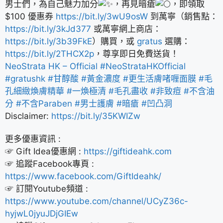
男士們，為自己魅力加分
，再見暗瘡
，即領取
$100 優惠券
https://bit.ly/3wU9osW
到萬寧（銷售點：
https://bit.ly/3kJd377
或萬寧網上商店：
https://bit.ly/3b39FkE
）購買，或
gratus
選購：
https://bit.ly/2THCX2p
，尊享即日免費送貨！
NeoStrata HK – Official
#NeoStrataHKOfficial
#gratushk
#甘醇酸
#黃金濃度
#更生活膚啫喱面膜
#毛
孔細緻煥膚精華
#一煥極清
#毛孔盡收
#非致痘
#不含油
分
#不含Paraben
#男士護膚
#暗瘡
#凹凸洞
Disclaimer:
https://bit.ly/35KWIZw
更多優惠資訊 :
☞ Gift Idea優惠網 :
https://giftideahk.com
☞ 追蹤Facebook專頁 :
https://www.facebook.com/GiftIdeahk/
☞ 訂閱Youtube頻道 :
https://www.youtube.com/channel/UCyZ36c-
hyjwL0jyuJDjGIEw