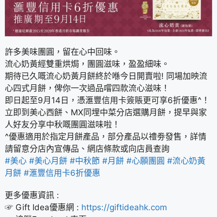
許多美味團圓，留在心中回味。
流心奶黃經雙重烘焗，團圓滋味，盈盈細味。
期待已久嘅流心奶黃月餅終於喺今日開賣啦! 同場加映流
心四式月餅，俾你一次過品嚐四款流心滋味！
即日起至9月14日，憑滙豐信用卡簽賬更可享6折優惠^！
立即到美心西餅、MX同埋中菜分店選購月餅，提早與家
人好友分享中秋嘅團圓滋味啦！
^優惠適用於指定月餅產品，部分產品以禮劵發售，詳情
請留意分店內宣傳品、網店條款或向店員查詢
#美心
#美心月餅
#中秋節
#月餅
#心願團圓
#流心奶黃
月餅
#滙豐信用卡6折優惠
更多優惠資訊 :
☞ Gift Idea優惠網 :
https://giftideahk.com