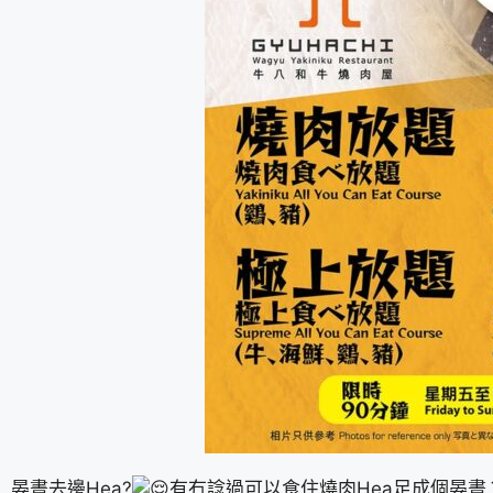
晏晝去邊Hea?
有冇諗過可以食住燒肉Hea足成個晏晝