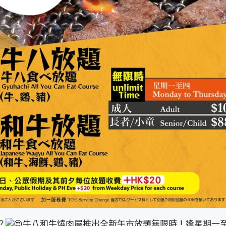
？
牛八和牛燒肉屋推出全新午市放題無限時！逢星期一至