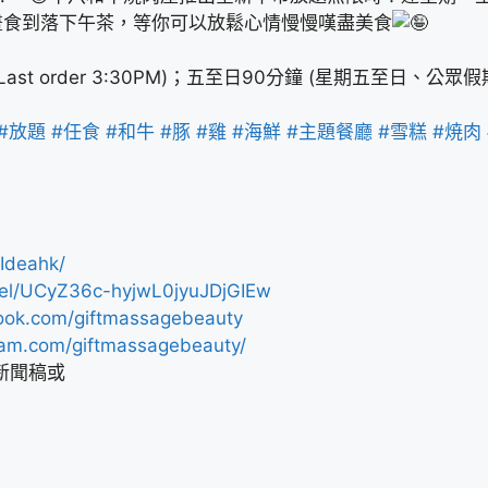
晝食到落下午茶，等你可以放鬆心情慢慢嘆盡美食
Last order 3:30PM)；五至日90分鐘 (星期五至日、公眾假
#放題
#任食
#和牛
#豚
#雞
#海鮮
#主題餐廳
#雪糕
#焼肉
Ideahk/
nel/UCyZ36c-hyjwL0jyuJDjGIEw
ook.com/giftmassagebeauty
ram.com/giftmassagebeauty/
新聞稿或