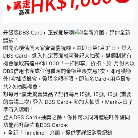
升級版DBS Card+ 正式登場喇
全新介面，畀你全新
體驗！
咁開心梗係同大家齊齊慶祝啦。由即日至1月31日，登入
DBS Card+ 進入指定頁面就可登記大抽獎，㩒個制就有
機會贏取高達HK$1,000「一扣即享」折扣。於1月份內以
DBS信用卡完成任何種類的金額簽賬交易1次，即可獲額
外1次抽獎機會，簽賬金額不限，即每名Card+用戶最多
共2次抽獎機會。
想每月*贏走驚喜獎品？記得每月15號, 15號, 15號 (重要
的事講三次) 登入 DBS Card+ 參加大抽獎，Mark定日子
準時入嚟喇！
登入DBS Card+抽獎之餘，你仲可以同時體驗吓外貌同
功能都升級咗嘅DBS Card+:
• 全新「Timeline」介面，提供更詳細消費紀錄