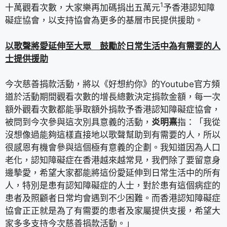
1
十萬觀看次數，大家樂再加碼捐出五萬元
予香港認知障
礙症協會，以支持協會為更多的基層市民提供援助。
以歌聲將愛延伸至大眾 鼓勵於日常生活中為有需要的人
士提供援助
今次慈善捐款活動，將以《好想約你》的Youtube官方頻
道於活動期間觀看次數的增長總數決定捐款金額，每一次
額外觀看次數都能爭取額外捐款予香港認知障礙症協會，
被問到今次參與這次別具意義的活動，
炎明熹
指：「我從
沒想像過能夠這樣直接地以歌聲幫助到有需要的人，所以
很感恩有機會參與這個極有意義的企劃。我知道因為人口
老化，認知障礙症在香港越來越常見，我們除了要留意身
邊摰愛，希望大家都能將這份愛延伸到日常生活中的所有
人，特別是患有認知障礙症的人士，對於患有這個病症的
患者及照顧者日常均會遇到不少困難。而香港認知障礙症
協會正正就是為了有需要的患者及家屬提供支援，希望大
家多多支持今次慈善捐款活動。」