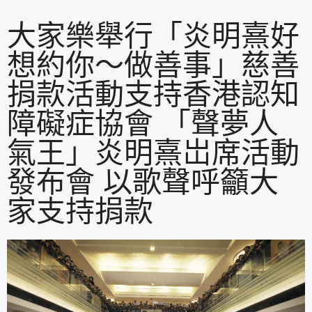
大家樂舉行「炎明熹好
想約你～做善事」慈善
捐款活動支持香港認知
障礙症協會 「聲夢人
氣王」炎明熹岀席活動
發布會 以歌聲呼籲大
家支持捐款