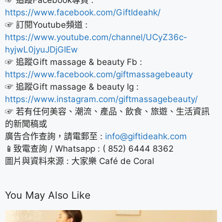
☞ 追蹤Facebook專頁 :
https://www.facebook.com/GiftIdeahk/
☞ 訂閱Youtube頻道 :
https://www.youtube.com/channel/UCyZ36c-
hyjwL0jyuJDjGIEw
☞ 追蹤Gift massage & beauty Fb :
https://www.facebook.com/giftmassagebeauty
☞ 追蹤Gift massage & beauty Ig :
https://www.instagram.com/giftmassagebeauty/
☞ 若有任何美容、潮流、產品、飲食、旅遊、生活資訊
的新聞稿或
廣告合作查詢，請電郵至 :
info@giftideahk.com
📱致電查詢 / Whatsapp : ( 852) 6444 8362
圖片與資料來源 : 大家樂 Café de Coral
You May Also Like