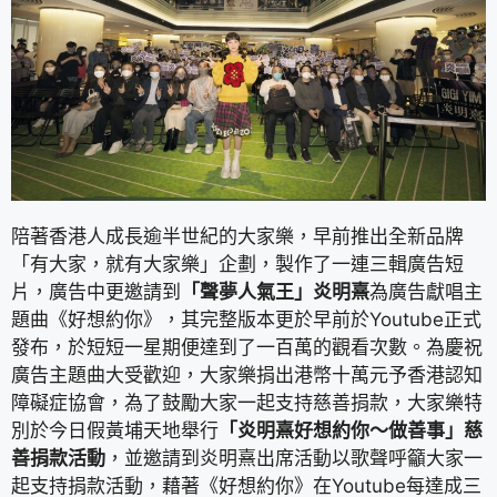
陪著香港人成長逾半世紀的大家樂，早前推出全新品牌
「有大家，就有大家樂」企劃，製作了一連三輯廣告短
片，廣告中更邀請到
「聲夢人氣王」炎明熹
為廣告獻唱主
題曲《好想約你》，其完整版本更於早前於Youtube正式
發布，於短短一星期便達到了一百萬的觀看次數。為慶祝
廣告主題曲大受歡迎，大家樂捐出港幣十萬元予香港認知
障礙症協會，為了鼓勵大家一起支持慈善捐款，大家樂特
別於今日假黃埔天地舉行
「炎明熹好想約你～做善事」慈
善捐款活動
，並邀請到炎明熹出席活動以歌聲呼籲大家一
起支持捐款活動，藉著《好想約你》在Youtube每達成三