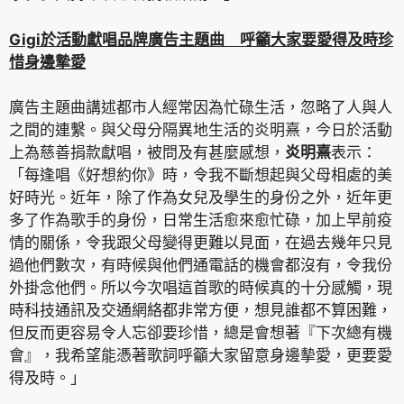
Gigi
於活動獻唱品牌廣告主題曲 呼籲大家要愛得及時珍
惜身邊摯愛
廣告主題曲講述都市人經常因為忙碌生活，忽略了人與人
之間的連繫。與父母分隔異地生活的炎明熹，今日於活動
上為慈善捐款獻唱，被問及有甚麼感想，
炎明熹
表示：
「每逢唱《好想約你》時，令我不斷想起與父母相處的美
好時光。近年，除了作為女兒及學生的身份之外，近年更
多了作為歌手的身份，日常生活愈來愈忙碌，加上早前疫
情的關係，令我跟父母變得更難以見面，在過去幾年只見
過他們數次，有時候與他們通電話的機會都沒有，令我份
外掛念他們。所以今次唱這首歌的時候真的十分感觸，現
時科技通訊及交通網絡都非常方便，想見誰都不算困難，
但反而更容易令人忘卻要珍惜，總是會想著『下次總有機
會』，我希望能憑著歌詞呼籲大家留意身邊摰愛，更要愛
得及時。」